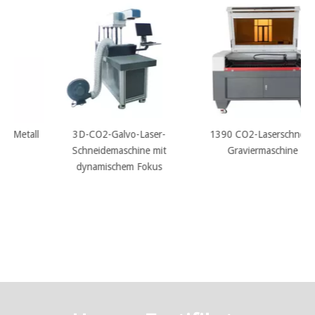
ll
3D-CO2-Galvo-Laser-
1390 CO2-Laserschneid-
Schneidemaschine mit
Graviermaschine
M
dynamischem Fokus
M