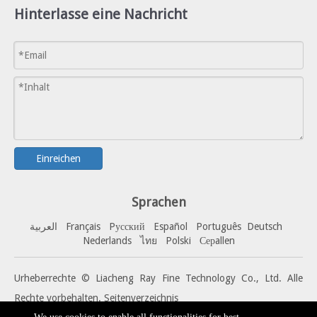
Hinterlasse eine Nachricht
Einreichen
Sprachen
العربية
Français
Pусский
Español
Portuguê
s
Deutsch
Nederlands
ไทย
Polski
Серallen
Urheberrechte © Liacheng Ray Fine Technology Co., Ltd. Alle
Rechte vorbehalten.
Seitenverzeichnis