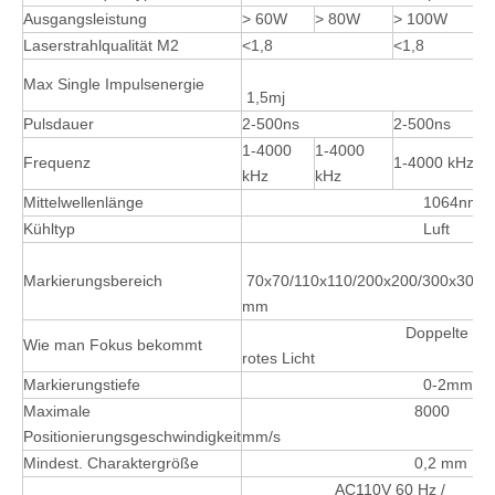
Ausgangsleistung
> 60W
> 80W
> 100W
Laserstrahlqualität M2
<1,8
<1,8
Max Single Impulsenergie
1,5mj
Pulsdauer
2-500ns
2-500ns
1-4000
1-4000
Frequenz
1-4000 kHz
kHz
kHz
Mittelwellenlänge
1064nm
Kühltyp
Luft
Markierungsbereich
70x70/110x110/200x200/300x300
mm
Doppelte
Wie man Fokus bekommt
rotes Licht
Markierungstiefe
0-2mm
Maximale
8000
Positionierungsgeschwindigkeit
mm/s
Mindest. Charaktergröße
0,2 mm
AC110V 60 Hz /