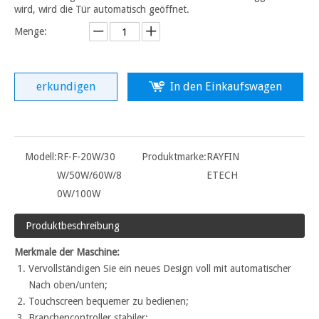
wird, wird die Tür automatisch geöffnet.
Menge:
erkundigen
In den Einkaufswagen
Modell:
RF-F-20W/30
Produktmarke:
RAYFIN
W/50W/60W/8
ETECH
0W/100W
Produktbeschreibung
Merkmale der Maschine:
Vervollständigen Sie ein neues Design voll mit automatischer
Nach oben/unten;
Touchscreen bequemer zu bedienen;
Branchencontroller stabiler;