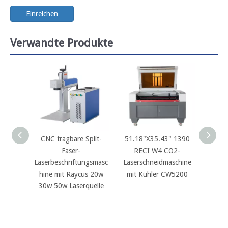
Einreichen
Verwandte Produkte
CNC tragbare Split-
51.18"X35.43" 1390
Ray Fin
Faser-
RECI W4 CO2-
MOPA
Laserbeschriftungsmasc
Laserschneidmaschine
100
hine mit Raycus 20w
mit Kühler CW5200
Gal
30w 50w Laserquelle
Marki
Schne
Autofo
Kamera