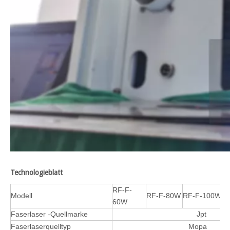
Technologieblatt
RF-F-
Modell
RF-F-80W
RF-F-100W
60W
Faserlaser -Quellmarke
Jpt
Faserlaserquelltyp
Mopa