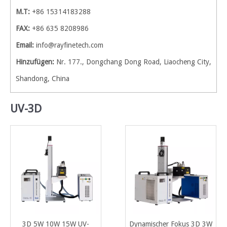
M.T:
+86 15314183288
FAX:
+86 635 8208986
Email:
info@rayfinetech.com
Hinzufügen:
Nr. 177., Dongchang Dong Road, Liaocheng City,
Shandong, China
UV-3D
3D 5W 10W 15W UV-
Dynamischer Fokus 3D 3W