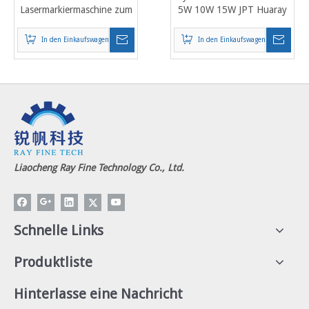
Lasermarkiermaschine zum
5W 10W 15W JPT Huaray
Gravieren von Trinkglas
UV-Lasermarkierungs-
Weinglas gekrümmter
Gravur-Schneidemaschine
In den Einkaufswagen
In den Einkaufswagen
Oberfläche
Liaocheng Ray Fine Technology Co., Ltd.
Schnelle Links
Produktliste
Hinterlasse eine Nachricht