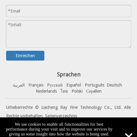
Einreichen
Sprachen
العربية
Français
Pусский
Español
Portuguê
s
Deutsch
Nederlands
ไทย
Polski
Серallen
Urheberrechte © Liacheng Ray Fine Technology Co., Ltd. Alle
Rechte vorbehalten.
Seitenverzeichnis
We use cookies to enable all functionalities for best
×
performance during your visit and to improve our services by
giving us some insight into how the website is being used.