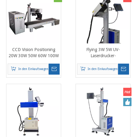
CCD Vision Positioning
Flying 3W 5W UV-
20W 30W 50W 60W 100W
Laserdrucker-
Faserlaser-
Markiermaschine zum
Markierungsmaschine mit
Markieren von
In den Einkaufswagen
In den Einkaufswagen
Förderband und Kamera
Lebensmittelverpackungen
PET PP, QR-Code-
Barcode-Lasermarkierer