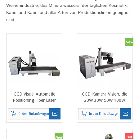
Weinenindustrie, des Mineralwassers, der täglichen Kosmetik,
Kabel und Kabel und aller Arten von Produktionslinien geeignet
sind .
CCD Visual Automatic
CCD-Kamera-Vision, die
Positioning Fiber Laser
20W 30W 50W 100W
Marking Graviermaschine
Mopa-Faser-Lasergravierer-
für Reagenz-Testkit, kleine
Markierungs-Maschine mit
In den Einkaufswagen
In den Einkaufswagen
elektrische Teile IC-Chip
Förderband fliegt