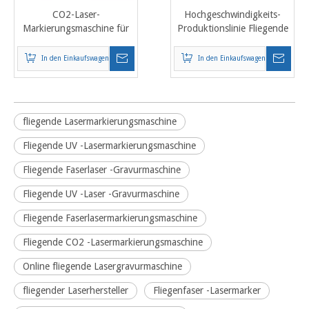
CO2-Laser-
Hochgeschwindigkeits-
Markierungsmaschine für
Produktionslinie Fliegende
RF-Metallrohre mit
Faserlaser-
Coherent 30W 55W
Markierungsmaschine 20 W
In den Einkaufswagen
In den Einkaufswagen
30 W 50 W
fliegende Lasermarkierungsmaschine
Fliegende UV -Lasermarkierungsmaschine
Fliegende Faserlaser -Gravurmaschine
Fliegende UV -Laser -Gravurmaschine
Fliegende Faserlasermarkierungsmaschine
Fliegende CO2 -Lasermarkierungsmaschine
Online fliegende Lasergravurmaschine
fliegender Laserhersteller
Fliegenfaser -Lasermarker