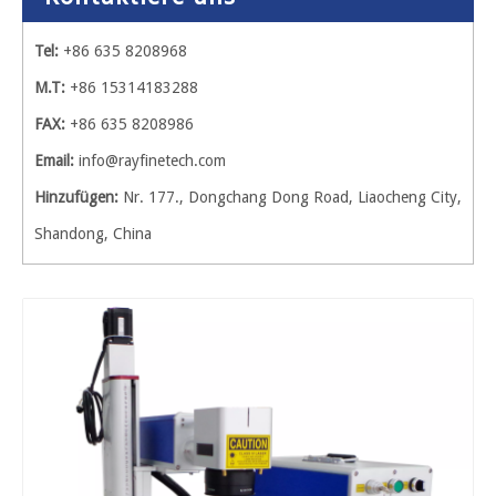
Tel:
+86 635 8208968
M.T:
+86 15314183288
FAX:
+86 635 8208986
Email:
info@rayfinetech.com
Hinzufügen:
Nr. 177., Dongchang Dong Road, Liaocheng City,
Shandong, China