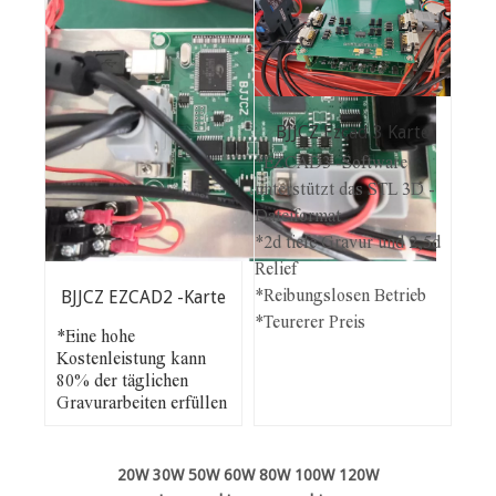
BJJCZ Ezcad 3 Karte
*EZCAD3 -Software
unterstützt das STL 3D -
Dateiformat
*2d tiefe Gravur und 2,5d
Relief
*Reibungslosen Betrieb
BJJCZ EZCAD2 -Karte
*Teurerer Preis
*Eine hohe
Kostenleistung kann
80% der täglichen
Gravurarbeiten erfüllen
20W 30W 50W 60W 80W 100W 120W