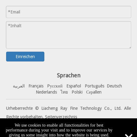
Einreichen
Sprachen
العربية
Français
Pусский
Español
Portuguê
s
Deutsch
Nederlands
ไทย
Polski
Серallen
Urheberrechte © Liacheng Ray Fine Technology Co., Ltd. Alle
Rechte vorbehalten.
Seitenverzeichnis
We use cookies to enable all functionalities for best
performance during your visit and to improve our services by
giving us some insight into how the website is being used.