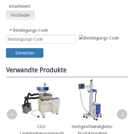
Attachment
Hochladen
Bestätigungs-Code
*
Einreichen
Verwandte Produkte
CO2-
Hochgeschwindigkeits-
G
Lasermarkierungsmaschi
Produktionslinie