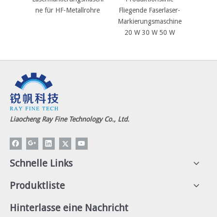
ne für HF-Metallrohre
Fliegende Faserlaser-
Marki
Markierungsmaschine
20 W 
20 W 30 W 50 W
Liaocheng Ray Fine Technology Co., Ltd.
Schnelle Links
Produktliste
Hinterlasse eine Nachricht