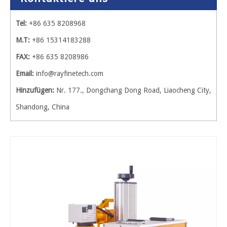
Tel:
+86 635 8208968
M.T:
+86 15314183288
FAX:
+86 635 8208986
Email:
info@rayfinetech.com
Hinzufügen:
Nr. 177., Dongchang Dong Road, Liaocheng City,
Shandong, China