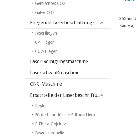
Gemischtes CO2
Galve CO2
355nm UV
Fliegende Laserbeschriftungsmaschine
Kamera, k
Faserfliegen
UV-Fliegen
CO2-Fliegen
Laser-Reinigungsmaschine
Laserschweißmaschine
CNC-Maschine
Ersatzteile der Laserbeschriftungsmaschine
Regler
Förderband für die Stiftmarkierung auf einer Faserlaser-Markierungsmaschine
F-Theta-Objektiv
Faserlaserquelle