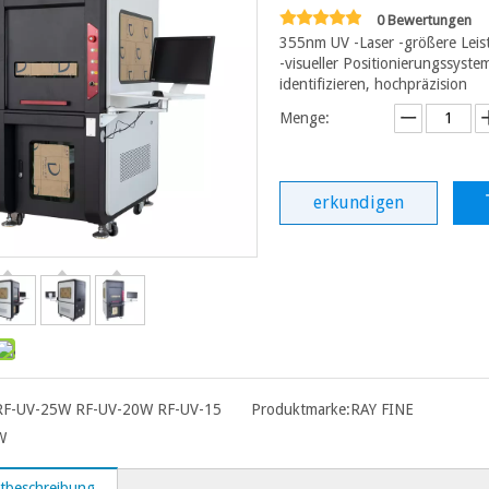
0 Bewertungen
355nm UV -Laser -größere Leis
-visueller Positionierungssyste
identifizieren, hochpräzision
Menge:
erkundigen
RF-UV-25W RF-UV-20W RF-UV-15
Produktmarke:
RAY FINE
W
tbeschreibung