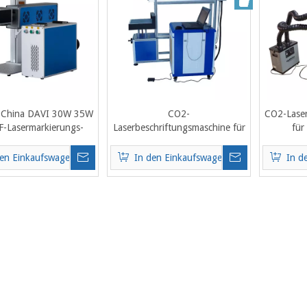
 China DAVI 30W 35W
CO2-
CO2-Lase
-Lasermarkierungs-
Laserbeschriftungsmaschine für
für
raviermaschine
Glasrohre
den Einkaufswagen
In den Einkaufswagen
In d