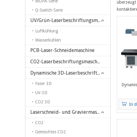
MOPA-Serie
überzeugt 
kontaktier
Q-Switch-Serie
UV/Grün-Laserbeschriftungsmaschine
Luftkühlung
Wasserkühlen
PCB-Laser-Schneidemaschine
CO2-Laserbeschriftungsmaschine
Dynamische 3D-Laserbeschriftungsmaschine
Faser 3D
Dynamis
UV-3D
Laserma
CO2 3D
Arbeitsbe
In 
H
Laserschneid- und Graviermaschine
CO2
Gemischtes CO2