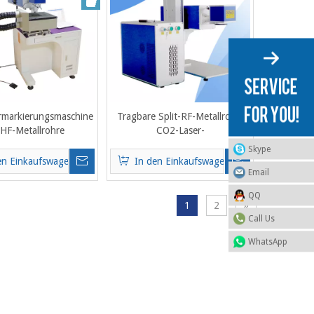
rmarkierungsmaschine
Tragbare Split-RF-Metallrohr-
 HF-Metallrohre
CO2-Laser-
Markierungsmaschine 30W 60W
Skype
en Einkaufswagen
In den Einkaufswagen
Email
QQ
1
2
»
Call Us
WhatsApp