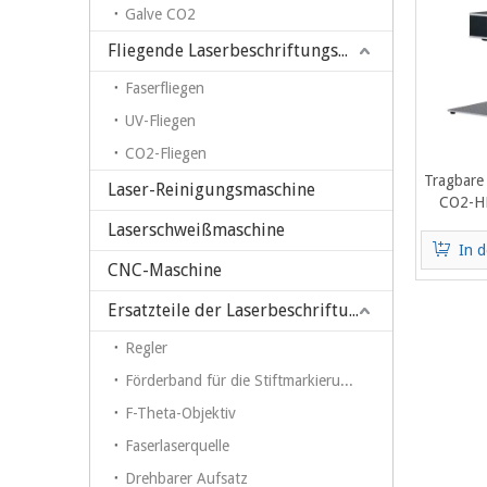
Galve CO2
Fliegende Laserbeschriftungsmaschine
Faserfliegen
UV-Fliegen
CO2-Fliegen
Tragbare
Laser-Reinigungsmaschine
CO2-HF
G
Laserschweißmaschine
In 
CNC-Maschine
Ersatzteile der Laserbeschriftungsmaschine
Regler
Förderband für die Stiftmarkierung auf einer Faserlaser-Markierungsmaschine
F-Theta-Objektiv
Faserlaserquelle
Drehbarer Aufsatz