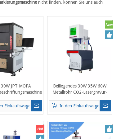
arkierungsmaschine
nicht finden, können Sie uns auch
 30W JPT MOPA
Beiliegendes 30W 35W 60W
beschriftungsmaschine
Metallrohr CO2-Lasergravur-
rbdruck auf Metall
Markiermaschine DAVI-
stahl Aluminium
Lasermarkierer für Kunststoff-
en Einkaufswagen
In den Einkaufswagen
Acrylpapier-Leder-Holzprodukt