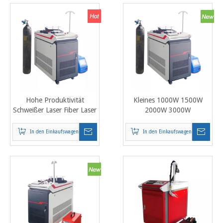
Hohe Produktivität
Kleines 1000W 1500W
Schweißer Laser Fiber Laser
2000W 3000W
Optic Schweißer Kanal
Laserschweißgerät
Laserschweißgerät 500W
Tragbares Metall-
In den Einkaufswagen
In den Einkaufswagen
1000W 1500W 2000W
Aluminium-Edelstahl-Faser-
Laserschweißgerät