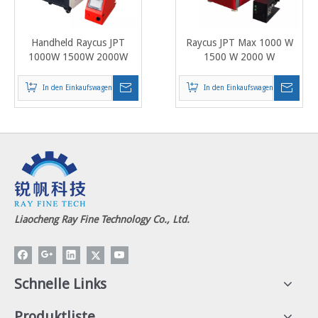
Handheld Raycus JPT
Raycus JPT Max 1000 W
1000W 1500W 2000W
1500 W 2000 W
Laserschweißgerät
Handlaserschweißgerät
Laserschweißgerät mit
Laserschweißgerät mit
In den Einkaufswagen
In den Einkaufswagen
Drahtvorschub
Drahtzuführung
Liaocheng Ray Fine Technology Co., Ltd.
Schnelle Links
Produktliste