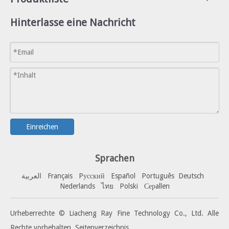
Hinterlasse eine Nachricht
Einreichen
Sprachen
العربية
Français
Pусский
Español
Portuguê
s
Deutsch
Nederlands
ไทย
Polski
Серallen
Urheberrechte © Liacheng Ray Fine Technology Co., Ltd. Alle
Rechte vorbehalten.
Seitenverzeichnis