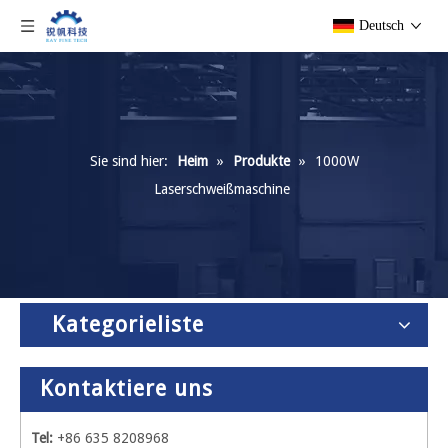
Deutsch
Sie sind hier:
Heim
»
Produkte
»
1000W
Laserschweißmaschine
Kategorieliste
Kontaktiere uns
Tel:
+86 635 8208968