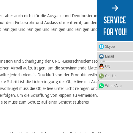
ert, aber auch nicht für die Ausgase und Deodorisierung
r auf dem Einlassrohr und Auslassrohr entfernt, um den
d reinigen und reinigen und reinigen und reinigen und
Skype
Email
tamination und Schädigung der CNC -Laserschneidemaschine
QQ
m einen Airball aufzutragen, um die schwimmende Materie
llte jedoch niemals Druckluft von der Produktionslinie
Call Us
e Schritt ist die Lichtreinigung der Objektive mit Aceton.
WhatsApp
mwollkugel muss die Objektive unter Licht reinigen und
 erfolgen, um die Schaffung von Rippen zu vermeiden.
 Seite muss zum Schutz auf einer Schicht sauberes