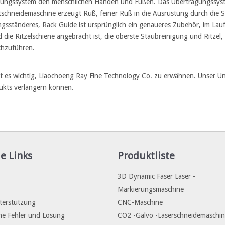
gungssystem den menschlichen Händen und Füßen. Das Übertragungssystem
schneidemaschine erzeugt Ruß, feiner Ruß in die Ausrüstung durch die
gsständeres, Rack Guide ist ursprünglich ein genaueres Zubehör, im Lauf
ie Ritzelschiene angebracht ist, die oberste Staubreinigung und Ritzel,
chzuführen.
t es wichtig, Liaochoeng Ray Fine Technology Co. zu erwähnen. Unser U
ukts verlängern können.
e Links
Produktliste
3D Dynamic Faser Laser -
Markierungsmaschine
terstützung
CNC-Maschine
e Fehler und Lösung
CO2 -Galvo -Laserschneidemaschi