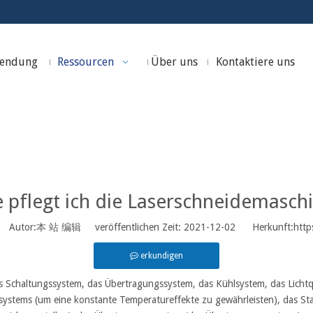
endung
Ressourcen
Über uns
Kontaktiere uns
:
Heim
»
Nachrichten und Ereignisse
»
Wie pflegt ich die Laserschne
 pflegt ich die Laserschneidemasch
Autor:本 站 编辑 veröffentlichen Zeit: 2021-12-02 Herkunft:
http
erkundigen
 Schaltungssystem, das Übertragungssystem, das Kühlsystem, das Licht
hlsystems (um eine konstante Temperatureffekte zu gewährleisten), das