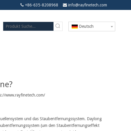
+86-635-8208968
info@rayfinetech.com


Deutsch
idemaschine?
ine?
s://www.rayfinetech.com/
quellensystem und das Staubentfernungssystem. Daylong
 Staubentfernungssystem (um den Staubentfernungseffekt