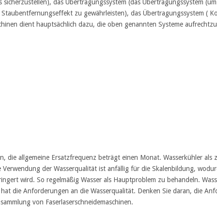
hls sicherzustellen), das Übertragungssystem (das Übertragungssystem (um
ie Staubentfernungseffekt zu gewährleisten), das Übertragungssystem ( K
chinen dient hauptsächlich dazu, die oben genannten Systeme aufrechtzu
 die allgemeine Ersatzfrequenz beträgt einen Monat. Wasserkühler als zi
e Verwendung der Wasserqualität ist anfällig für die Skalenbildung, wodu
ringert wird. So regelmäßig Wasser als Hauptproblem zu behandeln. Wasse
 hat die Anforderungen an die Wasserqualität. Denken Sie daran, die Anfo
nsammlung von Faserlaserschneidemaschinen.