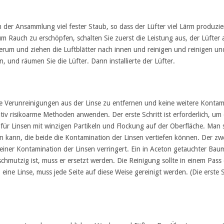
n der Ansammlung viel fester Staub, so dass der Lüfter viel Lärm produzi
, um Rauch zu erschöpfen, schalten Sie zuerst die Leistung aus, der Lüfte
erum und ziehen die Luftblätter nach innen und reinigen und reinigen un
, und räumen Sie die Lüfter. Dann installierte der Lüfter.
die Verunreinigungen aus der Linse zu entfernen und keine weitere Kon
lativ risikoarme Methoden anwenden. Der erste Schritt ist erforderlich, u
ür Linsen mit winzigen Partikeln und Flockung auf der Oberfläche. Man so
kann, die beide die Kontamination der Linsen vertiefen können. Der zweit
 einer Kontamination der Linsen verringert. Ein in Aceton getauchter Bau
hmutzig ist, muss er ersetzt werden. Die Reinigung sollte in einem Pass
 eine Linse, muss jede Seite auf diese Weise gereinigt werden. (Die erste