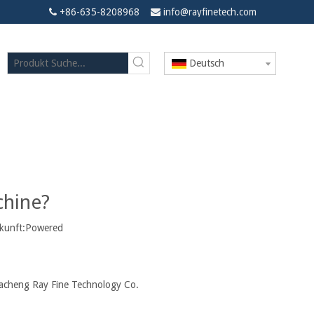
+86-635-8208968
info@rayfinetech.com


Deutsch
ne Lasermarkierungsmaschine?
chine?
unft:
Powered
acheng Ray Fine Technology Co.