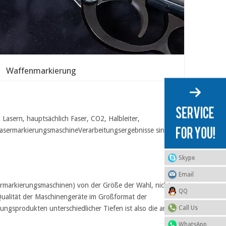
Waffenmarkierung
Lasern, hauptsächlich Faser, CO2, Halbleiter,
asermarkierungsmaschine
Verarbeitungsergebnisse sind
Skype
Email
rmarkierungsmaschinen) von der Größe der Wahl, nicht
QQ
n Qualität der Maschinengeräte im Großformat der
Call Us
rungsprodukten unterschiedlicher Tiefen ist also die am
WhatsApp