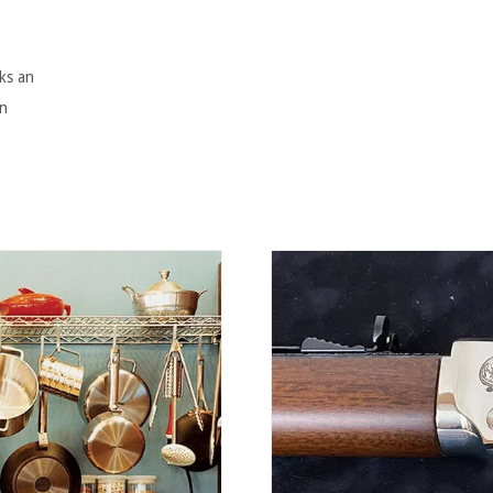
ks an
an