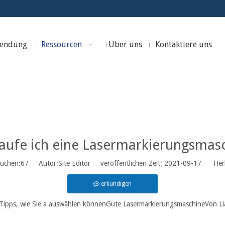
endung
Ressourcen
Über uns
Kontaktiere uns
chten und Ereignisse
»
Unternehmens Nachrichten
»
Wie kaufe ich ei
aufe ich eine Lasermarkierungsmas
uchen:
67
Autor:Site Editor veröffentlichen Zeit: 2021-09-17 Herk
erkundigen
e Tipps, wie Sie a auswählen können
Gute Lasermarkierungsmaschine
Von Li