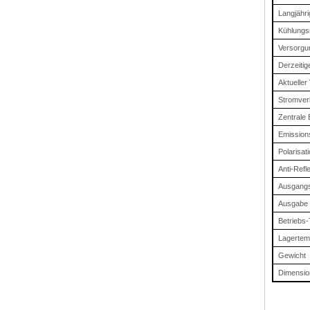
Langjähri
Kühlung
Versorgu
Derzeitig
Aktuelle
Stromve
Zentrale
Emissio
Polarisat
Anti-Refl
Ausgangs
Ausgabe 
Betriebs
Lagertem
Gewicht
Dimensio