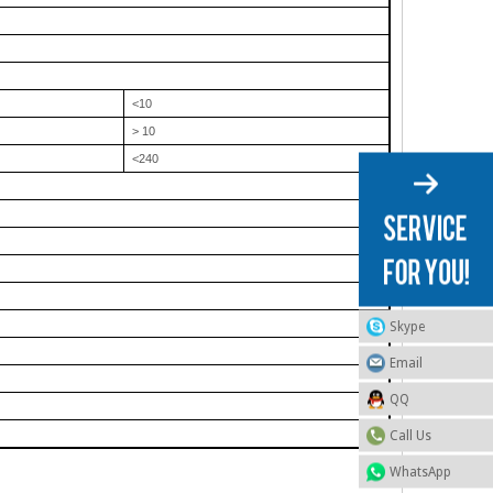
<10
> 10
<240
Skype
Email
QQ
Call Us
WhatsApp