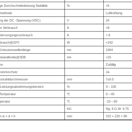
ge Durchschnittsleistung Stabilität
%
<5
smethode
Luftkühlung
ng der DC -Spannung (VDC)
V
24
er Verbrauch
A
<8
r Versorgungsverbrauch
A
> 8
rbrauch@20
℃
W
<192
 Emissionswellenlänge
nm
1064
nsbandbreite@3DB
nm
<15
ion
Zufällig
exionsschutz
Ja
strahldurchmesser
mm
7
±
0.5
Leistungsabstimmungsbereich
%
0
～
100
-Temperatur
℃
0
～
40
peratur
℃
-10
～
60
KG
Ng: 8 G.W: 9.75
n w × d × h
mm
315 × 220 × 99