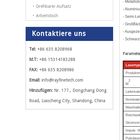
- Metallo
Drehbarer Aufsatz
- Alumini
Arbeitstisch
- Semi-Le
- Großflä
- Ausgeze
Kontaktiere uns
- Schwarz
Tel:
+86 635 8208968
Parameter
M.T:
+86 15314183288
Lasertyp
FAX:
+86 635 8208986
Produktm
Email:
info@rayfinetech.com
2
M
Hinzufügen:
Nr. 177., Dongchang Dong
Lieferkab
Nominale 
Road, Liaocheng City, Shandong, China
Maximale
Reichweit
Stromver
Impuls -
Pulsdaue