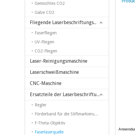
Produk
Gemischtes CO2
Galve CO2
Fliegende Laserbeschriftungsmaschine
Faserfliegen
UV-Fliegen
CO2-Fliegen
Laser-Reinigungsmaschine
Laserschweißmaschine
CNC-Maschine
Ersatzteile der Laserbeschriftungsmaschine
Regler
Förderband für die Stiftmarkierung auf einer Faserlaser-Markierungsmaschine
F-Theta-Objektiv
Anwendun
Faserlaserquelle