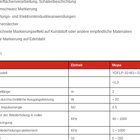
berflächenverarbeitung, Schälenbeschichtung
umschwarz Markierung
itungs- und Elektronikindustrieanwendungen
chenstecher
ichnete Markierungseffekt auf Kunststoff oder andere empfindliche Materialien
e Markierung auf Edelstahl
:
Einheit
Mopa
odell
YDFLP-20-M1+-S
<1,3
ellänge
m
2
durchschnittliche Ausgangsleistung
W
> 20
 Impulsenergie
MJ
0.5
e der Wiederholung in voller
KHz
40
～
1000
sorgung
Wiederholungsratebereich
KHz
1
～
1000
r
ns
6
～
250