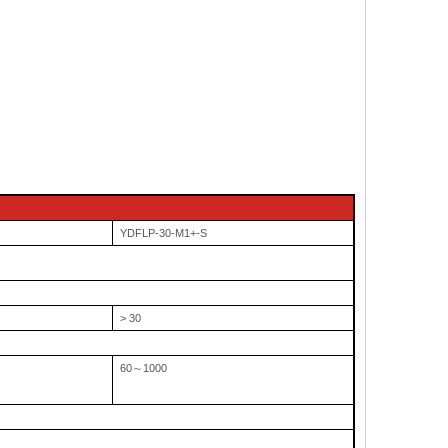
YDFLP-30-M1+-S
> 30
60
～
1000