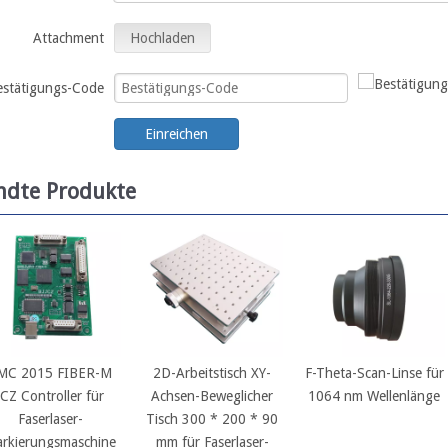
Attachment
Hochladen
estätigungs-Code
Einreichen
ndte Produkte
MC 2015 FIBER-M
2D-Arbeitstisch XY-
F-Theta-Scan-Linse für
JCZ Controller für
Achsen-Beweglicher
1064 nm Wellenlänge
Faserlaser-
Tisch 300 * 200 * 90
rkierungsmaschine
mm für Faserlaser-