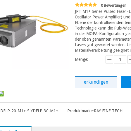
0 Bewertungen
JPT M1+ Series Pulsed Faser -
Oscillator Power Amplifier) ​​u
Ebene der kontrollierenden tem
Technologie kann die Puls-Wie
in der MOPA-Konfiguration ges
der oben genannten Parameter 
Lasers gut gewartet werden. Un
Materialverarbeitung geeignet is
Menge:
erkundigen
YDFLP-20-M1+-S YDFLP-30-M1+-
Produktmarke:
RAY FINE TECH
S