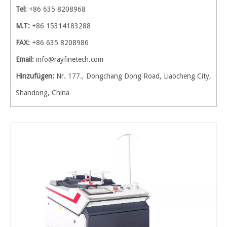
Tel:
+86 635 8208968
M.T:
+86 15314183288
FAX:
+86 635 8208986
Email:
info@rayfinetech.com
Hinzufügen:
Nr. 177., Dongchang Dong Road, Liaocheng City,
Shandong, China