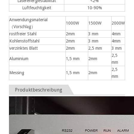
Laserenergiestabilität
<2%
Luftfeuchtigkeit
10-90%
Anwendungsmaterial
1000W
1500W
2000W
（Vorschlag）
rostfreier Stahl
2mm
3 mm
4mm
Kohlenstoffstahl
2mm
3 mm
4mm
verzinktes Blatt
2mm
2,5 mm
3 mm
2,5
Aluminium
1,5 mm
2mm
mm
2,5
Messing
1,5 mm
2mm
mm
Produktbeschreibung