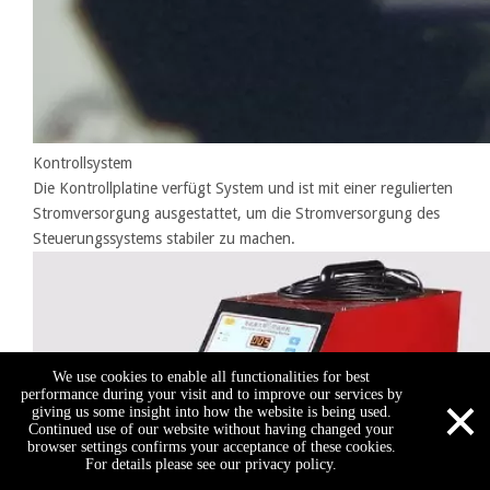
Kontrollsystem
Die Kontrollplatine verfügt System und ist mit einer regulierten
Stromversorgung ausgestattet, um die Stromversorgung des
Steuerungssystems stabiler zu machen.
We use cookies to enable all functionalities for best
×
performance during your visit and to improve our services by
giving us some insight into how the website is being used.
Continued use of our website without having changed your
browser settings confirms your acceptance of these cookies.
For details please see our privacy policy.
Skype
Email
QQ
Call Us
WhatsApp