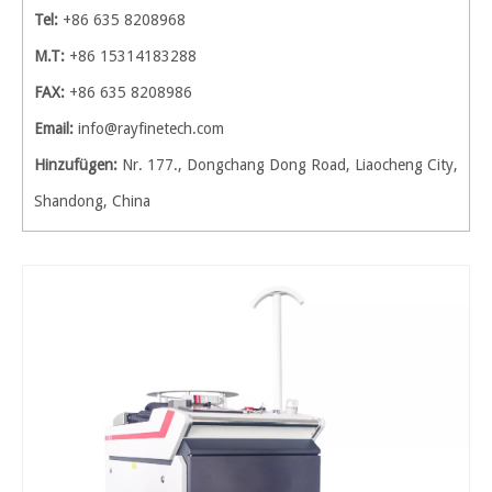
Tel:
+86 635 8208968
M.T:
+86 15314183288
FAX:
+86 635 8208986
Email:
info@rayfinetech.com
Hinzufügen:
Nr. 177., Dongchang Dong Road, Liaocheng City,
Shandong, China